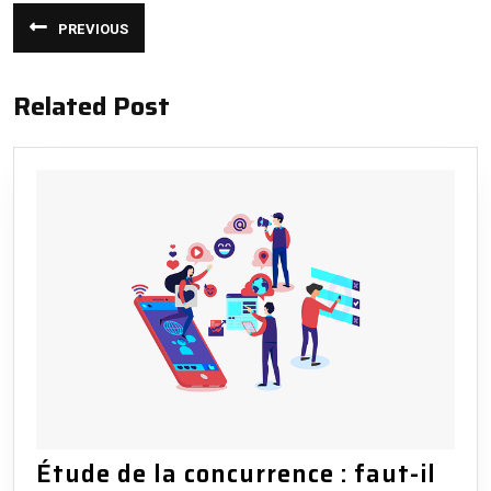
Navigation
PREVIOUS
de
Article
précédent
:
l’article
Related Post
Étude de la concurrence : faut-il