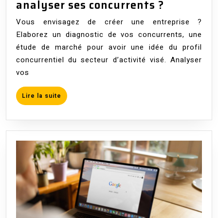
Étude
analyser ses concurrents ?
de
Vous envisagez de créer une entreprise ?
la
Elaborez un diagnostic de vos concurrents, une
concurre
étude de marché pour avoir une idée du profil
:
concurrentiel du secteur d’activité visé. Analyser
faut-
vos
il
analyser
Lire
Lire la suite
ses
la
suite
concurren
?