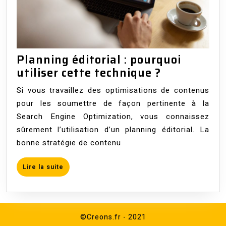
Planning éditorial : pourquoi
Planning
utiliser cette technique ?
éditorial
Si vous travaillez des optimisations de contenus
:
pour les soumettre de façon pertinente à la
pourquoi
Search Engine Optimization, vous connaissez
utiliser
sûrement l’utilisation d’un planning éditorial. La
cette
bonne stratégie de contenu
technique
?
Lire
Lire la suite
la
suite
©Creons.fr - 2021